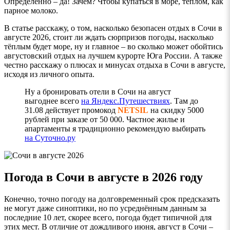
Определённо – да! Зачем? Чтобы купаться в море, тёплом, как
парное молоко.
В статье расскажу, о том, насколько безопасен отдых в Сочи в
августе 2026, стоит ли ждать сюрпризов погоды, насколько
тёплым будет море, ну и главное – во сколько может обойтись
августовский отдых на лучшем курорте Юга России. А также
честно расскажу о плюсах и минусах отдыха в Сочи в августе,
исходя из личного опыта.
Ну а бронировать отели в Сочи на август
выгоднее всего
на Яндекс.Путешествиях
. Там до
31.08 действует промокод
NETSIL
на скидку 5000
рублей при заказе от 50 000. Частное жилье и
апартаменты я традиционно рекомендую выбирать
на Суточно.ру
Погода в Сочи в августе
в 2026 году
Конечно, точно погоду на долговременный срок предсказать
не могут даже синоптики, но по усреднённым данным за
последние 10 лет, скорее всего, погода будет типичной для
этих мест. В отличие от дождливого июня, август в Сочи –