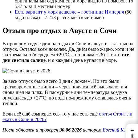
оригинальный сад камней, а море видно из номеров. 16
537 р. за 4-местный номер
Есть вариант у моря дешевле – гостиница
Империя
(50
м до пляжа) – 7 253 р. за 3-местный номер
Отзыв про отдых в Авусте в Сочи
В прошлом году ездил на отдых в Сочи в августе – так выпал
отпуск. Остался всем доволен. Да, днём было жарко, хотя и не
экстремально (в среднем +29°C, а по ночам +26). Почти
все
дни светило солнце
, и я каждый день купался в море.
За весь отпуск было всего 3 дня с дождём. Но это были
кратковременные ливни – через полчаса всё высыхало, и я
снова шёл на пляж. В пасмурные дни температура воздуха
опускалась до +27°C, но вода по-прежнему оставалась очень
тёплой.
Если всё ещё сомневаетесь, то у нас есть ещё
статья
Стоит ли
ехать в Сочи в 2026?
←
Пост обновлен и проверен
30.06.2026
автором
Евгений К.