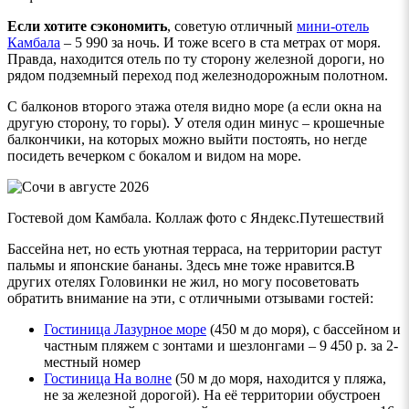
Если хотите сэкономить
, советую отличный
мини-отель
Камбала
– 5 990 за ночь. И тоже всего в ста метрах от моря.
Правда, находится отель по ту сторону железной дороги, но
рядом подземный переход под железнодорожным полотном.
С балконов второго этажа отеля видно море (а если окна на
другую сторону, то горы). У отеля один минус – крошечные
балкончики, на которых можно выйти постоять, но негде
посидеть вечерком с бокалом и видом на море.
Гостевой дом Камбала. Коллаж фото с Яндекс.Путешествий
Бассейна нет, но есть уютная терраса, на территории растут
пальмы и японские бананы. Здесь мне тоже нравится.В
других отелях Головинки не жил, но могу посоветовать
обратить внимание на эти, с отличными отзывами гостей:
Гостиница
Лазурное море
(450 м до моря), с бассейном и
частным пляжем с зонтами и шезлонгами – 9 450 р. за 2-
местный номер
Гостиница
На волне
(50 м до моря, находится у пляжа,
не за железной дорогой). На её территории обустроен