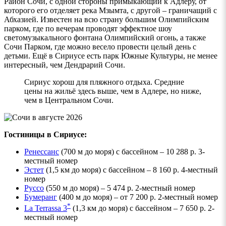
Район Сочи, с одной стороны примыкающий к Адлеру, от
которого его отделяет река Мзымта, с другой – граничащий с
Абхазией. Известен на всю страну большим Олимпийским
парком, где по вечерам проводят эффектное шоу
светомузыкального фонтана Олимпийский огонь, а также
Сочи Парком, где можно весело провести целый день с
детьми. Ещё в Сириусе есть парк Южные Культуры, не менее
интересный, чем Дендрарий Сочи.
Сириус хорош для пляжного отдыха. Средние
цены на жильё здесь выше, чем в Адлере, но ниже,
чем в Центральном Сочи.
Гостиницы в Сириусе:
Ренессанс
(700 м до моря) с бассейном – 10 288 р. 3-
местный номер
Эстет
(1,5 км до моря) с бассейном – 8 160 р. 4-местный
номер
Руссо
(550 м до моря) – 5 474 р. 2-местный номер
Бумеранг
(400 м до моря) – от 7 200 р. 2-местный номер
*
La Terrassa 3
(1,3 км до моря) с бассейном – 7 650 р. 2-
местный номер