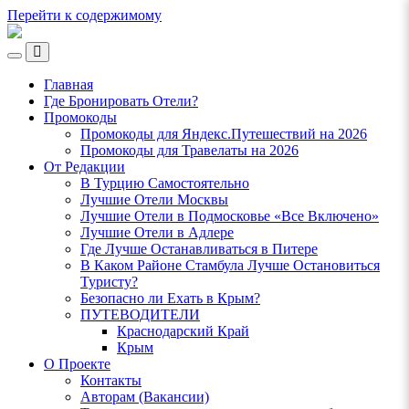
Перейти к содержимому
Ламповый
Блог
Переключить
о
Переключить
мобильное
Путешествиях
поле
Главная
меню
поиска
VeniVidi.ru
Где Бронировать Отели?
Промокоды
Промокоды для Яндекс.Путешествий на 2026
Промокоды для Травелаты на 2026
От Редакции
В Турцию Самостоятельно
Лучшие Отели Москвы
Лучшие Отели в Подмосковье «Все Включено»
Лучшие Отели в Адлере
Где Лучше Останавливаться в Питере
В Каком Районе Стамбула Лучше Остановиться
Туристу?
Безопасно ли Ехать в Крым?
ПУТЕВОДИТЕЛИ
Краснодарский Край
Крым
О Проекте
Контакты
Авторам (Вакансии)