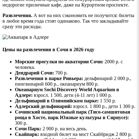
недорогие приличные кафе, даже на Курортном проспекте.
Развлечения.
А вот на них сэкономить не получится: билеты
в любое время года стоят одинаково. Так что закладывайте
сразу эти расходы.
Цены на развлечения в Сочи в 2026 году
Морские прогулки
по акватории Сочи:
2000 р. с
человека.
Дендрарий Сочи:
700 р.
Развлечения в парке Ривьера:
дельфинарий 2 000 р.,
пингвинарий 600 р., океанариум 800 р.
Океанариум Sochi Discovery World Aquarium в
Адлере
:
взросл. 1 500, дети (4-11 лет) 1 000 р.
Дельфинарий в
Олимпийском парке
:
1 550 р.
Адлерский дельфинарий:
взросл. 1 800 р., дети 1 300 р.
Сочинский национальный парк
(Тисо-самшитовая
роща в Хосте, парк Южные культуры в Сириусе):
300 р.
Сочи Парк:
2 900 р. на весь день.
Скайпарк:
входной билет на мост Скайбридж 2 800 р.