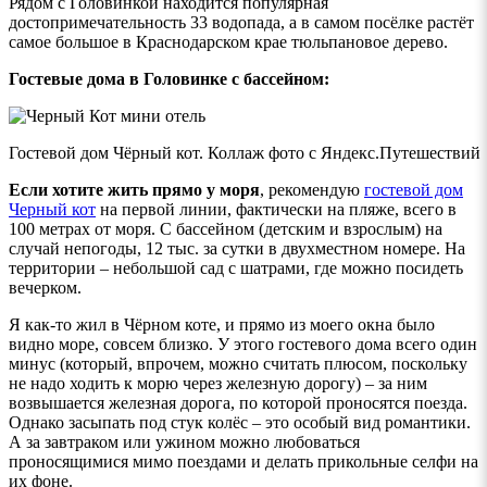
Рядом с Головинкой находится популярная
достопримечательность 33 водопада, а в самом посёлке растёт
самое большое в Краснодарском крае тюльпановое дерево.
Гостевые дома в Головинке с бассейном:
Гостевой дом Чёрный кот. Коллаж фото с Яндекс.Путешествий
Если хотите жить прямо у моря
, рекомендую
гостевой дом
Черный кот
на первой линии, фактически на пляже, всего в
100 метрах от моря. С бассейном (детским и взрослым) на
случай непогоды, 12 тыс. за сутки в двухместном номере. На
территории – небольшой сад с шатрами, где можно посидеть
вечерком.
Я как-то жил в Чёрном коте, и прямо из моего окна было
видно море, совсем близко. У этого гостевого дома всего один
минус (который, впрочем, можно считать плюсом, поскольку
не надо ходить к морю через железную дорогу) – за ним
возвышается железная дорога, по которой проносятся поезда.
Однако засыпать под стук колёс – это особый вид романтики.
А за завтраком или ужином можно любоваться
проносящимися мимо поездами и делать прикольные селфи на
их фоне.