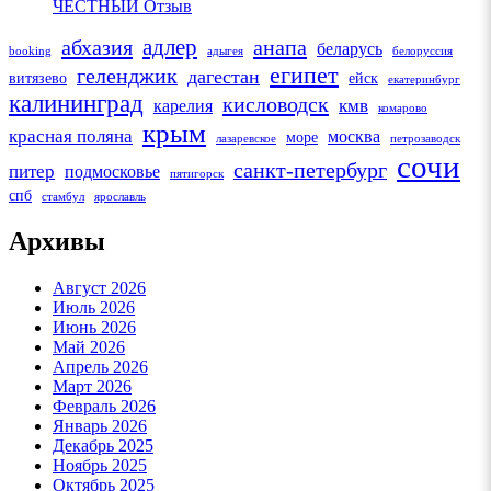
ЧЕСТНЫЙ Отзыв
адлер
абхазия
анапа
беларусь
booking
адыгея
белоруссия
египет
геленджик
дагестан
витязево
ейск
екатеринбург
калининград
кисловодск
кмв
карелия
комарово
крым
красная поляна
москва
море
лазаревское
петрозаводск
сочи
санкт-петербург
питер
подмосковье
пятигорск
спб
стамбул
ярославль
Архивы
Август 2026
Июль 2026
Июнь 2026
Май 2026
Апрель 2026
Март 2026
Февраль 2026
Январь 2026
Декабрь 2025
Ноябрь 2025
Октябрь 2025