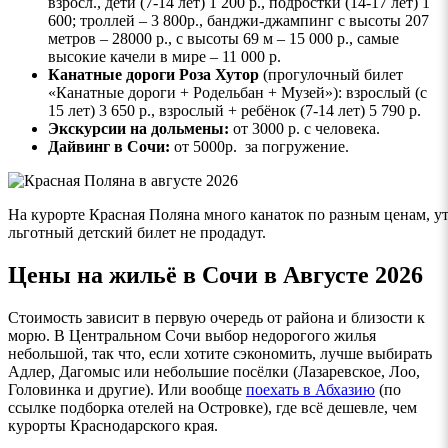
взросл., дети (7-14 лет) 1 200 р., подростки (14-17 лет) 1
600; троллей – 3 800р., банджи-джампинг с высоты 207
метров – 28000 р., с высоты 69 м – 15 000 р., самые
высокие качели в мире – 11 000 р.
Канатные дороги Роза Хутор
(прогулочный билет
«Канатные дороги + Родельбан + Музей»): взрослый (с
15 лет) 3 650 р., взрослый + ребёнок (7-14 лет) 5 790 р.
Экскурсии на дольмены:
от 3000 р. с человека.
Дайвинг в Сочи:
от 5000р. за погружение.
На курорте Красная Поляна много канаток по разным ценам, ут
льготный детский билет не продадут.
Цены на жильё в Сочи в Августе 2026
Стоимость зависит в первую очередь от района и близости к
морю. В Центральном Сочи выбор недорогого жилья
небольшой, так что, если хотите сэкономить, лучше выбирать
Адлер, Дагомыс или небольшие посёлки (Лазаревское, Лоо,
Головинка и другие). Или вообще
поехать в Абхазию
(по
ссылке подборка отелей на Островке), где всё дешевле, чем
курорты Краснодарского края.