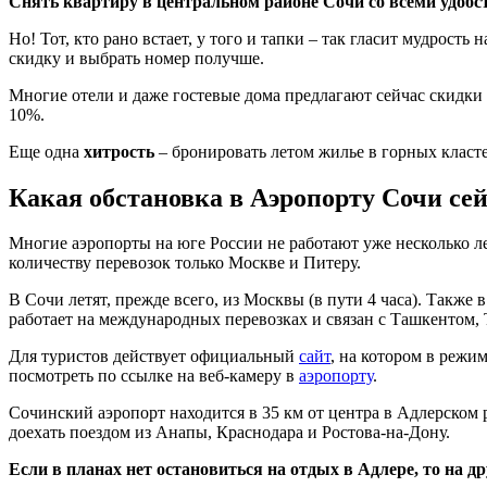
Снять квартиру в центральном районе Сочи со всеми удобств
Но! Тот, кто рано встает, у того и тапки – так гласит мудрос
скидку и выбрать номер получше.
Многие отели и даже гостевые дома предлагают сейчас скидки 
10%.
Еще одна
хитрость
– бронировать летом жилье в горных класте
Какая обстановка в Аэропорту Сочи се
Многие аэропорты на юге России не работают уже несколько ле
количеству перевозок только Москве и Питеру.
В Сочи летят, прежде всего, из Москвы (в пути 4 часа). Также
работает на международных перевозках и связан с Ташкентом,
Для туристов действует официальный
сайт
, на котором в режи
посмотреть по ссылке на веб-камеру в
аэропорту
.
Сочинский аэропорт находится в 35 км от центра в Адлерском
доехать поездом из Анапы, Краснодара и Ростова-на-Дону.
Если в планах нет остановиться на отдых в Адлере, то на