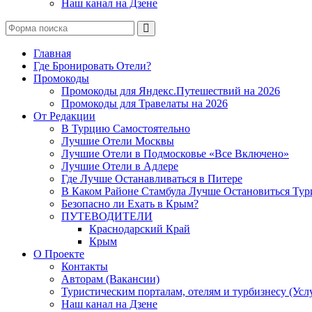
Наш канал на Дзене
Поиск
Главная
Где Бронировать Отели?
Промокоды
Промокоды для Яндекс.Путешествий на 2026
Промокоды для Травелаты на 2026
От Редакции
В Турцию Самостоятельно
Лучшие Отели Москвы
Лучшие Отели в Подмосковье «Все Включено»
Лучшие Отели в Адлере
Где Лучше Останавливаться в Питере
В Каком Районе Стамбула Лучше Остановиться Тур
Безопасно ли Ехать в Крым?
ПУТЕВОДИТЕЛИ
Краснодарский Край
Крым
О Проекте
Контакты
Авторам (Вакансии)
Туристическим порталам, отелям и турбизнесу (Усл
Наш канал на Дзене