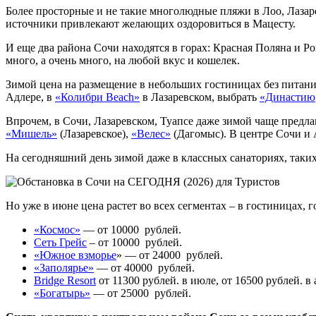
Более просторные и не такие многолюдные пляжи в Лоо, Лазар
источники привлекают желающих оздоровиться в Мацесту.
И еще два района Сочи находятся в горах: Красная Поляна и Ро
много, а очень много, на любой вкус и кошелек.
Зимой цена на размещение в небольших гостиницах без питан
Адлере, в
«Колибри Beach»
в Лазаревском, выбрать
«Династию
Впрочем, в Сочи, Лазаревском, Туапсе даже зимой чаще предл
«Мишель»
(Лазаревское),
«Велес»
(Дагомыс). В центре Сочи и
На сегодняшний день зимой даже в классных санаториях, таки
Но уже в июне цена растет во всех сегментах – в гостиницах, 
«Космос»
— от 10000 рублей.
Сеть Грейс
– от 10000 рублей.
«Южное взморье
» — от 24000 рублей.
«Заполярье»
— от 40000 рублей.
Bridge Resort
от 11300 рублей. в июле, от 16500 рублей. в 
«Богатырь»
— от 25000 рублей.