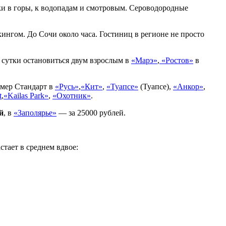
ки в горы, к водопадам и смотровым. Сероводородные
кингом. До Сочи около часа. Гостиниц в регионе не просто
а сутки остановиться двум взрослым в
«Марэ»
,
«Ростов»
в
омер Стандарт в
«Русь»
,
«Кит»
,
«Туапсе»
(Туапсе),
«Анкор»
,
t
,
«Kailas Park»
,
«Охотник»
.
й
, в
«Заполярье»
— за 25000 рублей.
стает в среднем вдвое: