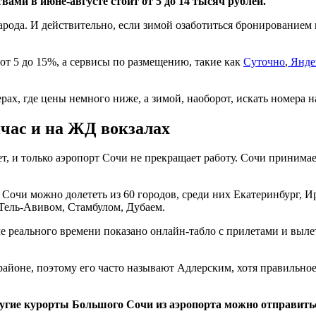
ами в июне-августе стоит от 5 до 14 тысяч рублей.
ть народа. И действительно, если зимой озаботиться бронирование
от 5 до 15%, а сервисы по размещению, такие как
Суточно
,
Янде
рах, где цены немного ниже, а зимой, наоборот, искать номера 
йчас и на ЖД вокзалах
т, и только аэропорт Сочи не прекращает работу. Сочи принимае
 в Сочи можно долететь из 60 городов, среди них Екатеринбург, 
 Тель-Авивом, Стамбулом, Дубаем.
ме реального времени показано онлайн-табло с прилетами и выл
 районе, поэтому его часто называют Адлерским, хотя правильн
 другие курорты Большого Сочи из аэропорта можно отправи