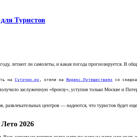
 для Туристов
6 году, летают ли самолеты, и какая погода прогнозируется. В 
ть на 
Суточно.ру
, отели на 
Яндекс.Путешествиях
 со скидка
получило заслуженную «бронзу», уступив только Москве и Питер
, развлекательных центров — надеются, что туристов будет еще
Лето 2026
 Ведь совсем не хочется долго идти по жаре на пляж или ехать