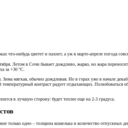
рках что-нибудь цветет и пахнет, а уж в марте-апреле погода со
ктября. Летом в Сочи бывает дождливо, жарко, но жара переноситс
а за +30 °С.
Зима мягкая, обычно дождливая. Но в горах уже в начале декабр
Такой температурный контраст радует отдыхающих. Полюбоваться
нится в лучшую сторону: будет теплее еще на 2-3 градуса.
стов
ение только одно – толщина кошелька и количество отпускных дн