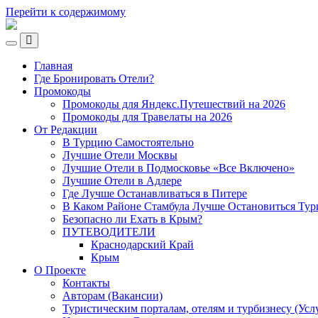
Перейти к содержимому
Ламповый
Блог
Переключить
о
Переключить
мобильное
Путешествиях
поле
Главная
меню
поиска
VeniVidi.ru
Где Бронировать Отели?
Промокоды
Промокоды для Яндекс.Путешествий на 2026
Промокоды для Травелаты на 2026
От Редакции
В Турцию Самостоятельно
Лучшие Отели Москвы
Лучшие Отели в Подмосковье «Все Включено»
Лучшие Отели в Адлере
Где Лучше Останавливаться в Питере
В Каком Районе Стамбула Лучше Остановиться Тур
Безопасно ли Ехать в Крым?
ПУТЕВОДИТЕЛИ
Краснодарский Край
Крым
О Проекте
Контакты
Авторам (Вакансии)
Туристическим порталам, отелям и турбизнесу (Усл