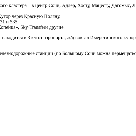
го кластера – в центр Сочи, Адлер, Хосту, Мацесту, Дагомыс, Л
Хутор через Красную Поляну.
31 и 535.
опейка», Sky-Transferи другие.
аходится в 3 км от аэропорта, ж/д вокзал Имеретинского курорта
железнодорожные станции (по Большому Сочи можна пермещаться