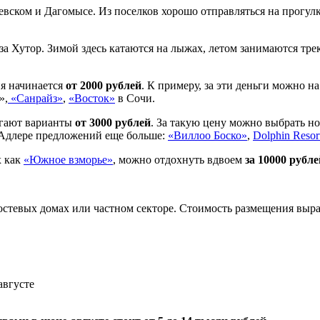
евском и Дагомысе. Из поселков хорошо отправляться на прогул
за Хутор. Зимой здесь катаются на лыжах, летом занимаются тре
ия начинается
от 2000 рублей
. К примеру, за эти деньги можно н
»,
«Санрайз»
,
«Восток»
в Сочи.
агают варианты
от 3000 рублей
. За такую цену можно выбрать н
 Адлере предложений еще больше:
«Виллоо Боско»
,
Dolphin Resor
х как
«Южное взморье»
, можно отдохнуть вдвоем
за 10000 рубле
гостевых домах или частном секторе. Стоимость размещения выра
августе