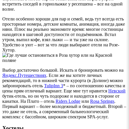
встретить соседей в горнолыжке у ресепшена – все на одной
волне.
Отели особенно хороши для пар и семей, ведь тут всегда есть
просторные номера, детские комнаты, анимация, иногда даже
няни. Плюс вы реально экономите время: многие гостиницы
находятся в шаговой доступности от подъёмников. Встал
утром, выпил кофе, взял лыжи — и ты уже на склоне.
Удобство и уют – вот за что люди выбирают отели на Розе-
Хутор.
Выбор достаточно большой. Искать и бронировать можно на
Яндекс.Путешествиях
. Если же вы хотите личных
рекомендаций, то в нижней части курорта (в Долине) можно
забронировать отель
TulipInn 3
* – по соотношению качества и
цены прям отличный вариант. Еще мне тут нравится
Невский
бутик-отель, но он чуть подороже и находится в стороне от
канатки. На Плато – отель
Riders Lodge
или
Rosa Springs
.
Первый вариант – более молодежный и бюджетный. Второй –
это даже не отель, а современный бальнеологический
комплекс с бассейном, широким спектром SPA-услуг.
Хостелы