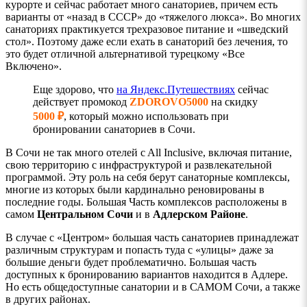
курорте и сейчас работает много санаториев, причем есть
варианты от «назад в СССР» до «тяжелого люкса». Во многих
санаториях практикуется трехразовое питание и «шведский
стол». Поэтому даже если ехать в санаторий без лечения, то
это будет отличной альтернативой турецкому «Все
Включено».
Еще здорово, что
на Яндекс.Путешествиях
сейчас
действует промокод
ZDOROVO5000
на скидку
5000 ₽
, который можно использовать при
бронировании санаториев в Сочи.
В Сочи не так много отелей c All Inclusive, включая питание,
свою территорию с инфраструктурой и развлекательной
программой. Эту роль на себя берут санаторные комплексы,
многие из которых были кардинально реновированы в
последние годы. Большая Часть комплексов расположены в
самом
Центральном Сочи
и в
Адлерском Районе
.
В случае с «Центром» большая часть санаториев принадлежат
различным структурам и попасть туда с «улицы» даже за
большие деньги будет проблематично. Большая часть
доступных к бронированию вариантов находится в Адлере.
Но есть общедоступные санатории и в САМОМ Сочи, а также
в других районах.