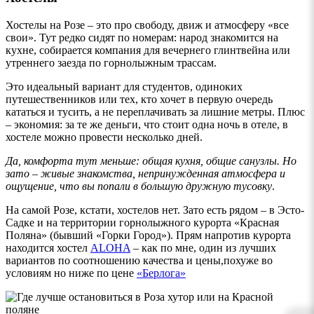
Хостелы на Розе – это про свободу, движ и атмосферу «все
свои». Тут редко сидят по номерам: народ знакомится на
кухне, собирается компания для вечернего глинтвейна или
утреннего заезда по горнолыжным трассам.
Это идеальный вариант для студентов, одиноких
путешественников или тех, кто хочет в первую очередь
кататься и тусить, а не переплачивать за лишние метры. Плюс
– экономия: за те же деньги, что стоит одна ночь в отеле, в
хостеле можно провести несколько дней.
Да, комфорта тут меньше: общая кухня, общие санузлы. Но
зато – живые знакомства, непринужденная атмосфера и
ощущение, что вы попали в большую дружную тусовку
.
На самой Розе, кстати, хостелов нет. Зато есть рядом – в Эсто-
Садке и на территории горнолыжного курорта «Красная
Поляна» (бывший «Горки Город»). Прям напротив курорта
находится хостел
ALOHA
– как по мне, один из лучших
вариантов по соотношению качества и цены,похуже во
условиям но ниже по цене
«Берлога»