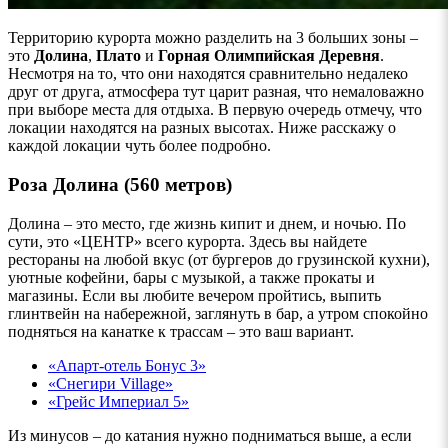
Территорию курорта можно разделить на 3 больших зоны –
это
Долина
,
Плато
и
Горная Олимпийская Деревня
.
Несмотря на то, что они находятся сравнительно недалеко
друг от друга, атмосфера тут царит разная, что немаловажно
при выборе места для отдыха. В первую очередь отмечу, что
локации находятся на разных высотах. Ниже расскажу о
каждой локации чуть более подробно.
Роза Долина (560 метров)
Долина – это место, где жизнь кипит и днем, и ночью. По
сути, это «ЦЕНТР» всего курорта. Здесь вы найдете
рестораны на любой вкус (от бургеров до грузинской кухни),
уютные кофейни, бары с музыкой, а также прокаты и
магазины. Если вы любите вечером пройтись, выпить
глинтвейн на набережной, заглянуть в бар, а утром спокойно
подняться на канатке к трассам – это ваш вариант.
«Апарт-отель
Бонус
3»
«Снегири Village»
«Грейс
Империал
5»
Из минусов – до катания нужно подниматься выше, а если