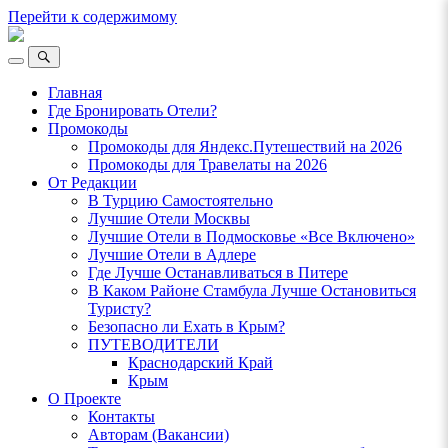
Перейти к содержимому
Ламповый
Блог
Переключить
о
Переключить
мобильное
Путешествиях
поле
Главная
меню
поиска
VeniVidi.ru
Где Бронировать Отели?
Промокоды
Промокоды для Яндекс.Путешествий на 2026
Промокоды для Травелаты на 2026
От Редакции
В Турцию Самостоятельно
Лучшие Отели Москвы
Лучшие Отели в Подмосковье «Все Включено»
Лучшие Отели в Адлере
Где Лучше Останавливаться в Питере
В Каком Районе Стамбула Лучше Остановиться
Туристу?
Безопасно ли Ехать в Крым?
ПУТЕВОДИТЕЛИ
Краснодарский Край
Крым
О Проекте
Контакты
Авторам (Вакансии)