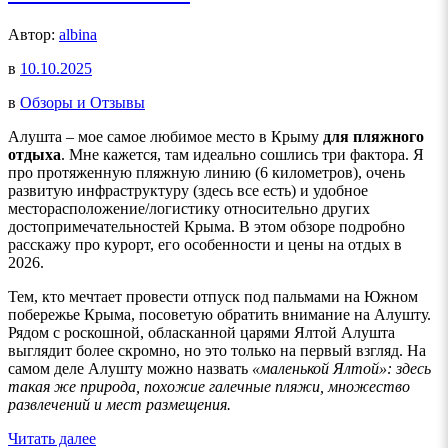
Автор:
albina
в
10.10.2025
в
Обзоры и Отзывы
Алушта – мое самое любимое место в Крыму
для пляжного
отдыха
. Мне кажется, там идеально сошлись три фактора. Я
про протяженную пляжную линию (6 километров), очень
развитую инфраструктуру (здесь все есть) и удобное
месторасположение/логистику относительно других
достопримечательностей Крыма. В этом обзоре подробно
расскажу про курорт, его особенности и цены на отдых в
2026.
Тем, кто мечтает провести отпуск под пальмами на Южном
побережье Крыма, посоветую обратить внимание на Алушту.
Рядом с роскошной, обласканной царями Ялтой Алушта
выглядит более скромно, но это только на первый взгляд. На
самом деле Алушту можно назвать
«маленькой Ялтой»: здесь
такая же природа, похожие галечные пляжи, множество
развлечений и мест размещения.
Читать далее