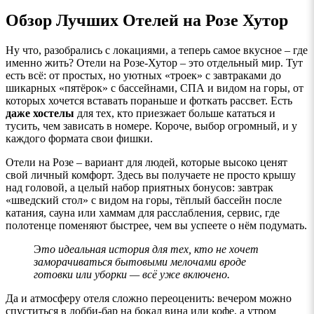
Обзор Лучших Отелей на Розе Хутор
Ну что, разобрались с локациями, а теперь самое вкусное – где
именно жить? Отели на Розе-Хутор – это отдельный мир. Тут
есть всё: от простых, но уютных «троек» с завтраками до
шикарных «пятёрок» с бассейнами, СПА и видом на горы, от
которых хочется вставать пораньше и фоткать рассвет. Есть
даже хостелы
для тех, кто приезжает больше кататься и
тусить, чем зависать в номере. Короче, выбор огромный, и у
каждого формата свои фишки.
Отели на Розе – вариант для людей, которые высоко ценят
свой личный комфорт. Здесь вы получаете не просто крышу
над головой, а целый набор приятных бонусов: завтрак
«шведский стол» с видом на горы, тёплый бассейн после
катания, сауна или хаммам для расслабления, сервис, где
полотенце поменяют быстрее, чем вы успеете о нём подумать.
Э
то идеальная история для тех, кто не хочет
заморачиваться бытовыми мелочами вроде
готовки или уборки — всё уже включено.
Да и атмосферу отеля сложно переоценить: вечером можно
спуститься в лобби-бар на бокал вина или кофе, а утром