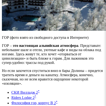
ГОР (фото взято из свободного доступа в Интернете)
ГОР –
это настоящая альпийская атмосфера
. Представьте:
небольшие шале и отели, уютные кафе и виды на облака под
ногами. Здесь живут те, кто хочет «оторваться от
цивилизации» и быть ближе к горам. Для лыжников это
супер-удобно: трассы под рукой.
Но если захочется спуститься вниз в бары Долины – придется
тратить время и деньги на канатку. Атмосфера, конечно,
сказочная, но не всем нравится ощущение некоторой
«изоляции».
*
СКИ
Вилладж
2
*
Riders
Lodge
2
*
Философия гор, корпус
B
2