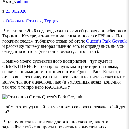
Автор:
admin
в
23.06.2026
в
Обзоры и Отзывы
,
Турция
В мае-июне 2026 года отдыхали с семьей (я, жена и ребенок) в
Турции в Кемере, а точнее в маленьком поселке Гёйнюк. По
горячим следам публикую отзыв об отеле
Queen’s Park Goynuk
и расскажу почему выбрал именно его, и оправдались ли мои
ожидания в итоге (что понравилось, а что – нет).
Помимо моего субъективного восприятия – тут будет и
ОБЪЕКТИВНОЕ – обзор по пунктам территории и пляжа,
сервиса, анимации и питания в отеле Queens Park. Кстати, в
отзывах часто вижу типа «алкоголь не пью, ничего сказать не
могу», так вот я алкоголь пью (в умеренных дозах, конечно),
так что я-то про него РАССКАЖУ.
Поймал этот удачный ракурс прямо со своего лежака в 1-й день
ли?
В целом впечатления еще достаточно свежие, так что
задавайте любые вопросы про отель в комментариях.