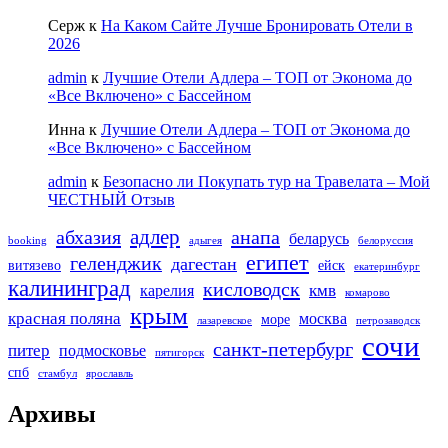
Серж
к
На Каком Сайте Лучше Бронировать Отели в
2026
admin
к
Лучшие Отели Адлера – ТОП от Эконома до
«Все Включено» с Бассейном
Инна
к
Лучшие Отели Адлера – ТОП от Эконома до
«Все Включено» с Бассейном
admin
к
Безопасно ли Покупать тур на Травелата – Мой
ЧЕСТНЫЙ Отзыв
адлер
абхазия
анапа
беларусь
booking
адыгея
белоруссия
египет
геленджик
дагестан
витязево
ейск
екатеринбург
калининград
кисловодск
кмв
карелия
комарово
крым
красная поляна
москва
море
лазаревское
петрозаводск
сочи
санкт-петербург
питер
подмосковье
пятигорск
спб
стамбул
ярославль
Архивы