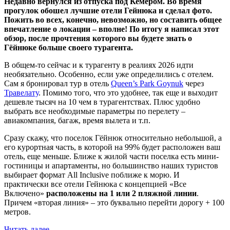
Недавно вернулся из отпуска под Кемером. Во время
прогулок обошел лучшие отели Гейнюка и сделал фото.
Пожить во всех, конечно, невозможно, но составить общее
впечатление о локации – вполне! По итогу я написал этот
обзор, после прочтения которого вы будете знать о
Гёйнюке больше своего турагента.
В общем-то сейчас и к турагенту в реалиях 2026 идти
необязательно. Особенно, если уже определились с отелем.
Сам я бронировал тур в отель
Queen’s Park Goynuk
через
Травелату
. Помимо того, что это удобнее, так еще и выходит
дешевле тысяч на 10 чем в турагентствах. Плюс удобно
выбрать все необходимые параметры по перелету –
авиакомпания, багаж, время вылета и т.п.
Сразу скажу, что поселок Гёйнюк относительно небольшой, а
его курортная часть, в которой на 99% будет расположен ваш
отель, еще меньше. Ближе к жилой части поселка есть мини-
гостиницы и апартаменты, но большинство наших туристов
выбирает формат All Inclusive поближе к морю. И
практически все отели Гейнюка с концепцией «Все
Включено»
расположены на 1 или 2 пляжной линии
.
Причем «вторая линия» – это буквально перейти дорогу + 100
метров.
Читать далее