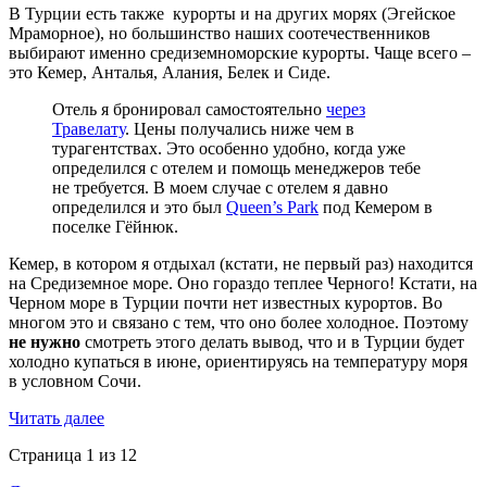
В Турции есть также курорты и на других морях (Эгейское
Мраморное), но большинство наших соотечественников
выбирают именно средиземноморские курорты. Чаще всего –
это Кемер, Анталья, Алания, Белек и Сиде.
Отель я бронировал самостоятельно
через
Травелату
. Цены получались ниже чем в
турагентствах. Это особенно удобно, когда уже
определился с отелем и помощь менеджеров тебе
не требуется. В моем случае с отелем я давно
определился и это был
Queen’s Park
под Кемером в
поселке Гёйнюк.
Кемер, в котором я отдыхал (кстати, не первый раз) находится
на Средиземное море. Оно гораздо теплее Черного! Кстати, на
Черном море в Турции почти нет известных курортов. Во
многом это и связано с тем, что оно более холодное. Поэтому
не нужно
смотреть этого делать вывод, что и в Турции будет
холодно купаться в июне, ориентируясь на температуру моря
в условном Сочи.
Читать далее
Страница 1 из 12