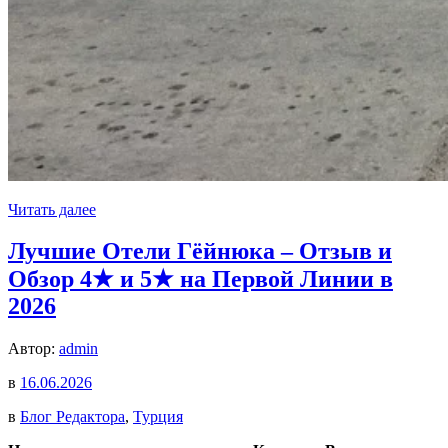
Читать далее
Лучшие Отели Гёйнюка – Отзыв и
Обзор 4★ и 5★ на Первой Линии в
2026
Автор:
admin
в
16.06.2026
в
Блог Редактора
,
Турция