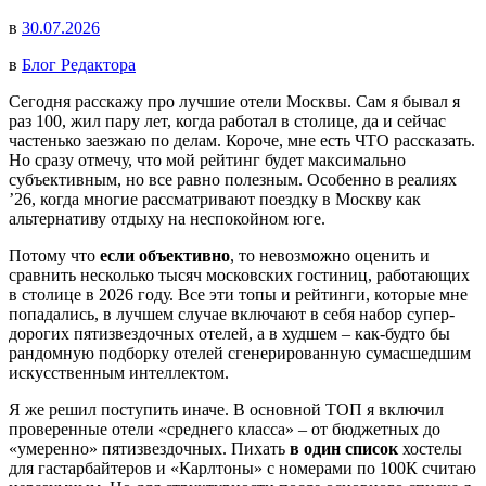
в
30.07.2026
в
Блог Редактора
Сегодня расскажу про лучшие отели Москвы. Сам я бывал я
раз 100, жил пару лет, когда работал в столице, да и сейчас
частенько заезжаю по делам. Короче, мне есть ЧТО рассказать.
Но сразу отмечу, что мой рейтинг будет максимально
субъективным, но все равно полезным. Особенно в реалиях
’26, когда многие рассматривают поездку в Москву как
альтернативу отдыху на неспокойном юге.
Потому что
если объективно
, то невозможно оценить и
сравнить несколько тысяч московских гостиниц, работающих
в столице в 2026 году. Все эти топы и рейтинги, которые мне
попадались, в лучшем случае включают в себя набор супер-
дорогих пятизвездочных отелей, а в худшем – как-будто бы
рандомную подборку отелей сгенерированную сумасшедшим
искусственным интеллектом.
Я же решил поступить иначе. В основной ТОП я включил
проверенные отели «среднего класса» – от бюджетных до
«умеренно» пятизвездочных. Пихать
в один список
хостелы
для гастарбайтеров и «Карлтоны» с номерами по 100К считаю