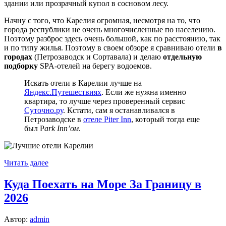
здании или прозрачный купол в сосновом лесу.
Начну с того, что Карелия огромная, несмотря на то, что
города республики не очень многочисленные по населению.
Поэтому разброс здесь очень большой, как по расстоянию, так
и по типу жилья. Поэтому в своем обзоре я сравниваю отели
в
городах
(Петрозаводск и Сортавала) и делаю
отдельную
подборку
SPA-отелей на берегу водоемов.
Искать отели в Карелии лучше на
Яндекс.Путешествиях
. Если же нужна именно
квартира, то лучше через проверенный сервис
Суточно.ру
. Кстати, сам я останавливался в
Петрозаводске в
отеле Piter Inn
, который тогда еще
был P
ark Inn’ом
.
Читать далее
Куда Поехать на Море За Границу в
2026
Автор:
admin