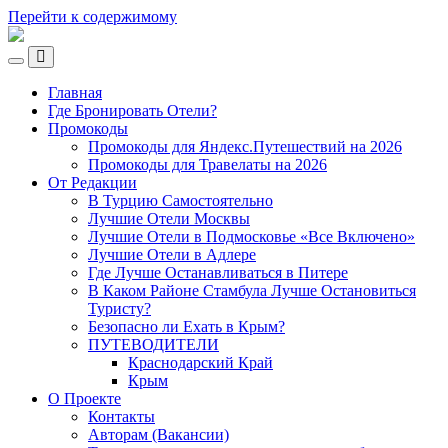
Перейти к содержимому
Ламповый
Блог
Переключить
о
Переключить
мобильное
Путешествиях
поле
Главная
меню
поиска
VeniVidi.ru
Где Бронировать Отели?
Промокоды
Промокоды для Яндекс.Путешествий на 2026
Промокоды для Травелаты на 2026
От Редакции
В Турцию Самостоятельно
Лучшие Отели Москвы
Лучшие Отели в Подмосковье «Все Включено»
Лучшие Отели в Адлере
Где Лучше Останавливаться в Питере
В Каком Районе Стамбула Лучше Остановиться
Туристу?
Безопасно ли Ехать в Крым?
ПУТЕВОДИТЕЛИ
Краснодарский Край
Крым
О Проекте
Контакты
Авторам (Вакансии)