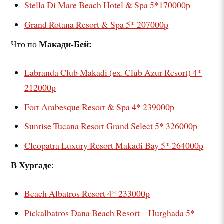
Stella Di Mare Beach Hotel & Spa 5*170000р
Grand Rotana Resort & Spa
5* 207000р
Макади-Бей:
Что по
Labranda Club Makadi (ех. Club Azur Resort)
4*
212000р
Fort Arabesque Resort & Spa 4* 239000р
Sunrise Tucana Resort Grand Select
5* 326000р
Cleopatra Luxury Resort Makadi Bay 5* 264000р
В Хургаде
:
Beach Albatros Resort 4* 233000р
Pickalbatros Dana Beach Resort – Hurghada 5*