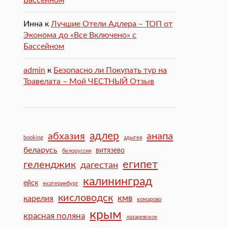
Бассейном
Инна
к
Лучшие Отели Адлера – ТОП от
Эконома до «Все Включено» с
Бассейном
admin
к
Безопасно ли Покупать тур на
Травелата – Мой ЧЕСТНЫЙ Отзыв
адлер
абхазия
анапа
booking
адыгея
беларусь
витязево
белоруссия
египет
геленджик
дагестан
калининград
ейск
екатеринбург
кисловодск
кмв
карелия
комарово
крым
красная поляна
лазаревское