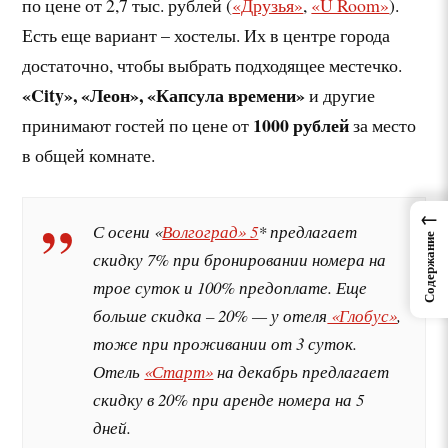
по цене от 2,7 тыс. рублей (
«Друзья»
,
«U Room»
).
Есть еще вариант – хостелы. Их в центре города
достаточно, чтобы выбрать подходящее местечко.
«City», «Леон», «Капсула времени»
и другие
1000 рублей
принимают гостей по цене от
за место
в общей комнате.
←
С осени «
Волгоград» 5
* предлагает
Содержание
скидку 7% при бронировании номера на
трое суток и 100% предоплате. Еще
больше скидка – 20% — у отеля
«Глобус»
,
тоже при проживании от 3 суток.
Отель
«Старт»
на декабрь предлагает
скидку в 20% при аренде номера на 5
дней.