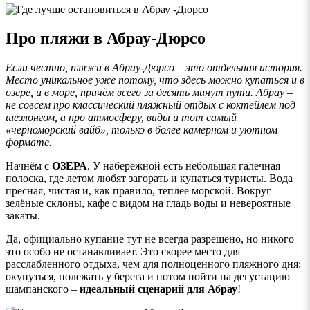
Про пляжи в Абрау-Дюрсо
Если честно, пляжи в Абрау-Дюрсо – это отдельная история.
Место уникальное уже потому, что здесь можно купаться и в
озере, и в море, причём всего за десять минут пути. Абрау –
не совсем про классический пляжный отдых с коктейлем под
шезлонгом, а про атмосферу, виды и тот самый
«черноморский вайб», только в более камерном и уютном
формате.
Начнём с
ОЗЕРА
. У набережной есть небольшая галечная
полоска, где летом любят загорать и купаться туристы. Вода
пресная, чистая и, как правило, теплее морской. Вокруг
зелёные склоны, кафе с видом на гладь воды и невероятные
закаты.
Да, официально купание тут не всегда разрешено, но никого
это особо не останавливает. Это скорее место для
расслабленного отдыха, чем для полноценного пляжного дня:
окунуться, полежать у берега и потом пойти на дегустацию
шампанского –
идеальный сценарий для Абрау
!