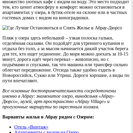
множество уютных кафе с видом на воду. Это место подходит
тем, кто ценит атмосферу и комфорт: можно остановиться в
апартаментах у озера, в бутик-отеле на склоне или в частных
гостевых домах с видом на виноградники.
Пляж у озера здесь небольшой – узкая полоска гальки,
отделённая скалами. Он подойдёт для утреннего купания и
отдыха без толп, а за мысом начинается дикий участок берега
для тех, кто ищет уединение. До моря можно доехать за 10-15
минут, дорога идёт через перевал – живописно, но с
подъёмами и спусками, так что машина или трансфер сильно
облегчат передвижение. Отсюда также удобно ездить в
Новороссийск, Сукко или Утриш. Дороги хорошие, а виды по
пути впечатляют.
Все основные достопримечательности сосредоточены
именно в Абрау: знаменитое озеро, винодельня «Абрау-
Дюрсо», музей, арт-пространство «Абрау Village» и
прогулочные маршруты по окрестным холмам.
Варианты жилья в Абрау рядом с Озером:
Отель «Винтаж»
Апартаменты с видом на Озеро