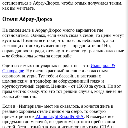
остановиться в Абрау-Дюрсо, чтобы отдых получился таким,
как вы мечтаете.
Отели Абрау-Дюрсо
На самом деле в Абрау-Дюрсо много вариантов где
остановиться. Однако, если ехать сюда в сезон, то цены могут
кусаться. Помним все-таки, что поселок небольшой, а вот
желающих отдохнуть именно тут – предостаточно! Но,
справедливости ради, отмечу, что отели тут реально классные
–
не бабушкины хаты
за оверпрайс.
Один из самых популярных вариантов – это
Империал &
Champagne
. Ну очень красивый внешне и с классным
сервисом внутри. Тут тебе и бассейн, и завтраки с
шампанским, и трансфер на оборудованный пляж и
круглосуточный сервис. Ценник – от 15000 за сутки. Но вот
прям честно скажу, что это тот редкий случай, когда денег не
жалко абсолютно.
Если в «Империале» мест не оказалось, а хочется жить в
реально хорошем отеле с видом на озеро, то советую
присмотреться к
Abrau Light Resort& SPA
. В номерах-все
продумано до мелочей, все для комфортного пребывания
гостей, бесплатный завтрак и игристое по утрам. СПА и