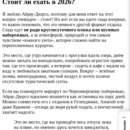
Стоит ли ехать в 2026?
Я люблю Абрау-Дюрсо, поэтому для меня ответ на этот
вопрос очевиден – стоит! Но вот если вы едете сюда впервые,
то важно понимать, что это немного другой формат отдыха.
Сюда едут
не ради круглосуточного пляжа или шумных
набережных
, а за атмосферой, природой и тем самым
чувством «южного уюта», которое сложно найти на
переполненных курортах.
Это место, где утро начинается с прогулки вдоль озера, днём
можно заехать на винодельню, попробовать игристое прямо
там, где его производят, а вечером – сидеть в кафе с видом на
воду и любоваться закатным солнцем. Вокруг – зелёные
холмы, виноградники, чистый воздух и почти полное
отсутствие туристической суеты.
Если вы планируете маршрут по Черноморскому побережью,
Абрау-Дюрсо идеально впишется как остановка на пару дней.
Можно совместить его с отдыхом в Геленджике, Анапой или
даже Крымом – отсюда до моря рукой подать, а впечатлений
хватает надолго.
←
Это не место, где вы проведёте весь отпуск лежа
на пляже, но именно здесь хочется замедлиться,