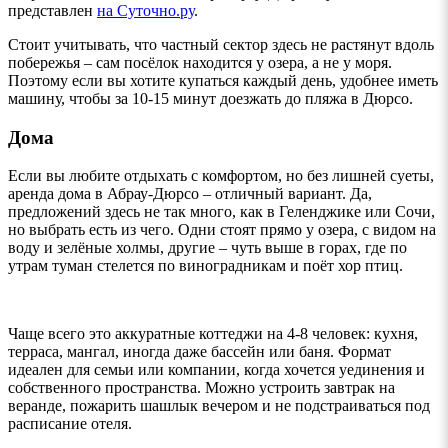
представлен
на Суточно.ру
.
Стоит учитывать, что частный сектор здесь не растянут вдоль
побережья – сам посёлок находится у озера, а не у моря.
Поэтому если вы хотите купаться каждый день, удобнее иметь
машину, чтобы за 10-15 минут доезжать до пляжа в Дюрсо.
Дома
Если вы любите отдыхать с комфортом, но без лишней суеты,
аренда дома в Абрау-Дюрсо – отличный вариант. Да,
предложений здесь не так много, как в Геленджике или Сочи,
но выбрать есть из чего. Одни стоят прямо у озера, с видом на
воду и зелёные холмы, другие – чуть выше в горах, где по
утрам туман стелется по виноградникам и поёт хор птиц.
Чаще всего это аккуратные коттеджи на 4-8 человек: кухня,
терраса, мангал, иногда даже бассейн или баня. Формат
идеален для семьи или компании, когда хочется уединения и
собственного пространства. Можно устроить завтрак на
веранде, пожарить шашлык вечером и не подстраиваться под
расписание отеля.