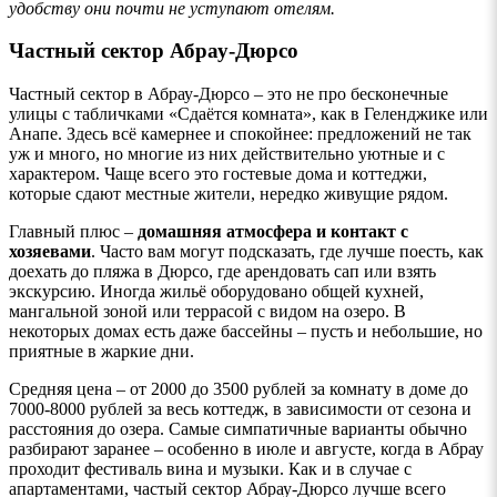
удобству они почти не уступают отелям.
Частный сектор Абрау-Дюрсо
Частный сектор в Абрау-Дюрсо – это не про бесконечные
улицы с табличками «Сдаётся комната», как в Геленджике или
Анапе. Здесь всё камернее и спокойнее: предложений не так
уж и много, но многие из них действительно уютные и с
характером. Чаще всего это гостевые дома и коттеджи,
которые сдают местные жители, нередко живущие рядом.
Главный плюс –
домашняя атмосфера и контакт с
хозяевами
. Часто вам могут подсказать, где лучше поесть, как
доехать до пляжа в Дюрсо, где арендовать сап или взять
экскурсию. Иногда жильё оборудовано общей кухней,
мангальной зоной или террасой с видом на озеро. В
некоторых домах есть даже бассейны – пусть и небольшие, но
приятные в жаркие дни.
Средняя цена – от 2000 до 3500 рублей за комнату в доме до
7000-8000 рублей за весь коттедж, в зависимости от сезона и
расстояния до озера. Самые симпатичные варианты обычно
разбирают заранее – особенно в июле и августе, когда в Абрау
проходит фестиваль вина и музыки. Как и в случае с
апартаментами, частый сектор Абрау-Дюрсо лучше всего