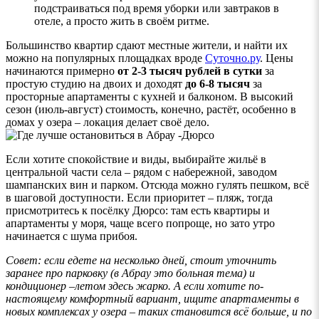
подстраиваться под время уборки или завтраков в
отеле, а просто жить в своём ритме.
Большинство квартир сдают местные жители, и найти их
можно на популярных площадках вроде
Суточно.ру
. Цены
начинаются примерно
от 2-3 тысяч рублей в сутки
за
простую студию на двоих и доходят
до 6-8 тысяч
за
просторные апартаменты с кухней и балконом. В высокий
сезон (июль-август) стоимость, конечно, растёт, особенно в
домах у озера – локация делает своё дело.
Если хотите спокойствие и виды, выбирайте жильё в
центральной части села – рядом с набережной, заводом
шампанских вин и парком. Отсюда можно гулять пешком, всё
в шаговой доступности. Если приоритет – пляж, тогда
присмотритесь к посёлку Дюрсо: там есть квартиры и
апартаменты у моря, чаще всего попроще, но зато утро
начинается с шума прибоя.
Совет: если едете на несколько дней, стоит уточнить
заранее про парковку (в Абрау это больная тема) и
кондиционер –летом здесь жарко. А если хотите по-
настоящему комфортный вариант, ищите апартаменты в
новых комплексах у озера – таких становится всё больше, и по