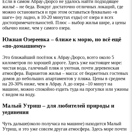
Если в самом Абрау-Дюрсо не удалось найти подходящее
жильё – не беда. Вокруг достаточно отличных локаций, где
можно остановиться и при этом оставаться буквально «в
шаге» (ну ладно, в 10-20 минутах езды) от озера и всех
достопримечательностей. Плюс – выбор жилья шире, а цены
обычно ниже, чем у самого озера.
Южная Озереевка – ближе к морю, но всё ещё
«по-домашнему»
Это ближайший посёлок к Абрау-Дюрсо, всего около 5
километров по хорошей дороге. Здесь уже настоящее море:
чистая вода, галечный пляж и уютная, почти деревенская
атмосфера. Вариантов жилья – масса: от бюджетных гостевых
домов до небольших апартаментов у пляжа. Цены в среднем
на 20-30% ниже, чем в Абрау. А до озера –10 минут на
машине, можно спокойно ездить туда на прогулки или ужины
с видом на воду.
Малый Утриш – для любителей природы и
уединения
Чуть дальше(около получаса на машине) находится Малый
Утриш, и это уже совсем другая атмосфера. Здесь море почти