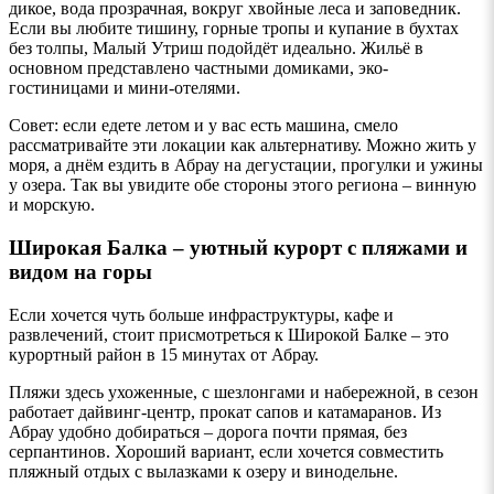
дикое, вода прозрачная, вокруг хвойные леса и заповедник.
Если вы любите тишину, горные тропы и купание в бухтах
без толпы, Малый Утриш подойдёт идеально. Жильё в
основном представлено частными домиками, эко-
гостиницами и мини-отелями.
Совет: если едете летом и у вас есть машина, смело
рассматривайте эти локации как альтернативу. Можно жить у
моря, а днём ездить в Абрау на дегустации, прогулки и ужины
у озера. Так вы увидите обе стороны этого региона – винную
и морскую.
Широкая Балка – уютный курорт с пляжами и
видом на горы
Если хочется чуть больше инфраструктуры, кафе и
развлечений, стоит присмотреться к Широкой Балке – это
курортный район в 15 минутах от Абрау.
Пляжи здесь ухоженные, с шезлонгами и набережной, в сезон
работает дайвинг-центр, прокат сапов и катамаранов. Из
Абрау удобно добираться – дорога почти прямая, без
серпантинов. Хороший вариант, если хочется совместить
пляжный отдых с вылазками к озеру и винодельне.