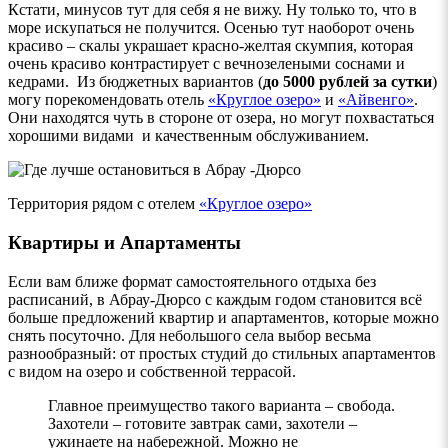
Кстати, минусов тут для себя я не вижу. Ну только то, что в
море искупаться не получится. Осенью тут наоборот очень
красиво – скалы украшает красно-желтая скумпия, которая
очень красиво контрастирует с вечнозелеными соснами и
кедрами. Из бюджетных вариантов (
до 5000 рублей за сутки
)
могу порекомендовать отель
«Круглое озеро»
и
«Айвенго»
.
Они находятся чуть в стороне от озера, но могут похвастаться
хорошими видами и качественным обслуживанием.
Территория рядом с отелем
«Круглое озеро»
Квартиры и Апартаменты
Если вам ближе формат самостоятельного отдыха без
расписаний, в Абрау-Дюрсо с каждым годом становится всё
больше предложений квартир и апартаментов, которые можно
снять посуточно. Для небольшого села выбор весьма
разнообразный: от простых студий до стильных апартаментов
с видом на озеро и собственной террасой.
Главное преимущество такого варианта – свобода.
Захотели – готовите завтрак сами, захотели –
ужинаете на набережной. Можно не