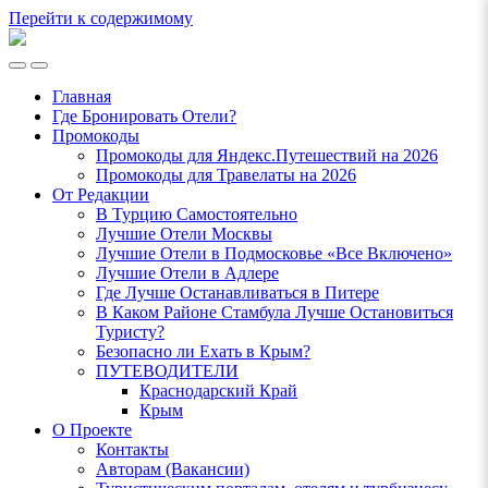
Перейти к содержимому
Ламповый
Блог
Переключить
Переключить
о
мобильное
поле
Путешествиях
Главная
меню
поиска
VeniVidi.ru
Где Бронировать Отели?
Промокоды
Промокоды для Яндекс.Путешествий на 2026
Промокоды для Травелаты на 2026
От Редакции
В Турцию Самостоятельно
Лучшие Отели Москвы
Лучшие Отели в Подмосковье «Все Включено»
Лучшие Отели в Адлере
Где Лучше Останавливаться в Питере
В Каком Районе Стамбула Лучше Остановиться
Туристу?
Безопасно ли Ехать в Крым?
ПУТЕВОДИТЕЛИ
Краснодарский Край
Крым
О Проекте
Контакты
Авторам (Вакансии)