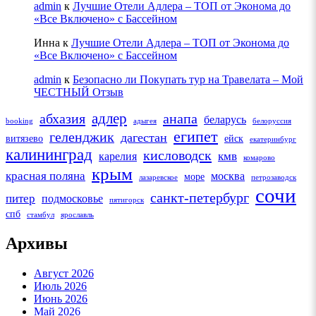
admin
к
Лучшие Отели Адлера – ТОП от Эконома до
«Все Включено» с Бассейном
Инна
к
Лучшие Отели Адлера – ТОП от Эконома до
«Все Включено» с Бассейном
admin
к
Безопасно ли Покупать тур на Травелата – Мой
ЧЕСТНЫЙ Отзыв
адлер
абхазия
анапа
беларусь
booking
адыгея
белоруссия
египет
геленджик
дагестан
витязево
ейск
екатеринбург
калининград
кисловодск
кмв
карелия
комарово
крым
красная поляна
москва
море
лазаревское
петрозаводск
сочи
санкт-петербург
питер
подмосковье
пятигорск
спб
стамбул
ярославль
Архивы
Август 2026
Июль 2026
Июнь 2026
Май 2026