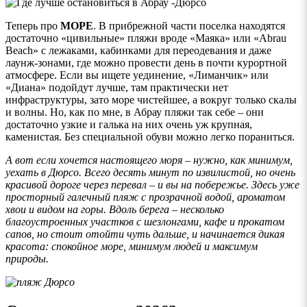
Теперь про
МОРЕ
. В прибрежной части поселка находятся
достаточно «цивильные» пляжи вроде «Маяка» или «Abrau
Beach» с лежаками, кабинками для переодевания и даже
лаунж-зонами, где можно провести день в почти курортной
атмосфере. Если вы ищете уединение, «Лиманчик» или
«Диана» подойдут лучше, там практически нет
инфраструктуры, зато море чистейшее, а вокруг только скалы
и волны. Но, как по мне, в Абрау пляжи так себе – они
достаточно узкие и галька на них очень уж крупная,
каменистая. Без специальной обуви можно легко пораниться.
А вот если хочется настоящего моря – нужно, как минимум,
уехать в Дюрсо. Всего десять минут по извилистой, но очень
красивой дороге через перевал – и вы на побережье. Здесь уже
просторный галечный пляж с прозрачной водой, ароматом
хвои и видом на горы. Вдоль берега – несколько
благоустроенных участков с шезлонгами, кафе и прокатом
сапов, но стоит отойти чуть дальше, и начинается дикая
красота: спокойное море, минимум людей и максимум
природы.