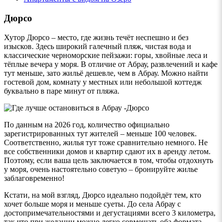
Дюрсо
Хутор Дюрсо – место, где жизнь течёт неспешно и без
изысков. Здесь широкий галечный пляж, чистая вода и
классические черноморские пейзажи: горы, хвойные леса и
тёплые вечера у моря. В отличие от Абрау, развлечений и кафе
тут меньше, зато жильё дешевле, чем в Абрау. Можно найти
гостевой дом, комнату у местных или небольшой коттедж
буквально в паре минут от пляжа.
По данным на 2026 год, количество официально
зарегистрированных тут жителей – меньше 100 человек.
Соответственно, жилья тут тоже сравнительно немного. Не
все собственники домов и квартир сдают их в аренду летом.
Поэтому, если ваша цель заключается в том, чтобы отдохнуть
у моря, очень настоятельно советую – бронируйте жилье
заблаговременно!
Кстати, на мой взгляд, Дюрсо идеально подойдёт тем, кто
хочет больше моря и меньше суеты. До села Абрау с
достопримечательностями и дегустациями всего 3 километра,
так что при желании можно легко совмещать оба формата