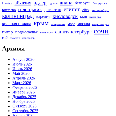
адлер
абхазия
анапа
беларусь
booking
адыгея
белоруссия
египет
геленджик
дагестан
витязево
ейск
екатеринбург
калининград
кисловодск
кмв
карелия
комарово
крым
красная поляна
москва
море
лазаревское
петрозаводск
сочи
санкт-петербург
питер
подмосковье
пятигорск
спб
стамбул
ярославль
Архивы
Август 2026
Июль 2026
Июнь 2026
Май 2026
Апрель 2026
Март 2026
Февраль 2026
Январь 2026
Декабрь 2025
Ноябрь 2025
Октябрь 2025
Сентябрь 2025
Август 2025