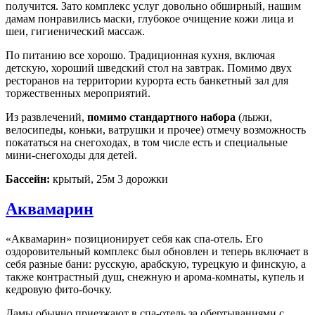
получится. Зато комплекс услуг довольно обширный, нашим
дамам понравились маски, глубокое очищение кожи лица и
шеи, гигиенический массаж.
По питанию все хорошо. Традиционная кухня, включая
детскую, хороший шведский стол на завтрак. Помимо двух
ресторанов на территории курорта есть банкетный зал для
торжественных мероприятий.
Из развлечений,
помимо стандартного набора
(лыжи,
велосипеды, коньки, ватрушки и прочее) отмечу возможность
покататься на снегоходах, в том числе есть и специальные
мини-снегоходы для детей.
Бассейн:
крытый, 25м 3 дорожки
Аквамарин
«Аквамарин» позиционирует себя как спа-отель. Его
оздоровительный комплекс был обновлен и теперь включает в
себя разные бани: русскую, арабскую, турецкую и финскую, а
также контрастный душ, снежную и арома-комнаты, купель и
кедровую фито-бочку.
Дамы обычно приезжают в спа-отель за обертываниями с