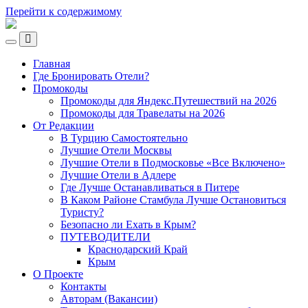
Перейти к содержимому
Ламповый
Блог
Переключить
о
Переключить
мобильное
Путешествиях
поле
Главная
меню
поиска
VeniVidi.ru
Где Бронировать Отели?
Промокоды
Промокоды для Яндекс.Путешествий на 2026
Промокоды для Травелаты на 2026
От Редакции
В Турцию Самостоятельно
Лучшие Отели Москвы
Лучшие Отели в Подмосковье «Все Включено»
Лучшие Отели в Адлере
Где Лучше Останавливаться в Питере
В Каком Районе Стамбула Лучше Остановиться
Туристу?
Безопасно ли Ехать в Крым?
ПУТЕВОДИТЕЛИ
Краснодарский Край
Крым
О Проекте
Контакты
Авторам (Вакансии)