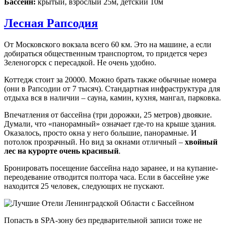
Бассейн:
крытый, взрослый 25м, детский 10м
Лесная Рапсодия
От Московского вокзала всего 60 км. Это на машине, а если
добираться общественным транспортом, то придется через
Зеленогорск с пересадкой. Не очень удобно.
Коттедж стоит за 20000. Можно брать также обычные номера
(они в Рапсодии от 7 тысяч). Стандартная инфраструктура для
отдыха вся в наличии – сауна, камин, кухня, мангал, парковка.
Впечатления от бассейна (три дорожки, 25 метров) двоякие.
Думали, что «панорамный» означает где-то на крыше здания.
Оказалось, просто окна у него большие, панорамные. И
потолок прозрачный. Но вид за окнами отличный –
хвойный
лес на курорте очень красивый
.
Бронировать посещение бассейна надо заранее, и на купание-
переодевание отводится полтора часа. Если в бассейне уже
находится 25 человек, следующих не пускают.
Попасть в SPA-зону без предварительной записи тоже не