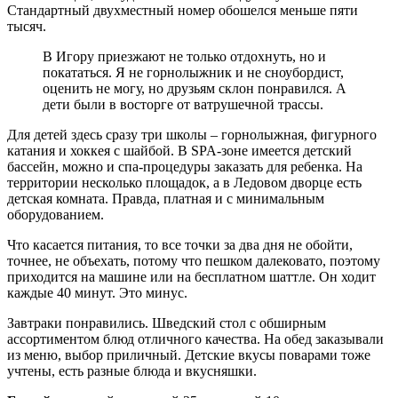
Стандартный двухместный номер обошелся меньше пяти
тысяч.
В Игору приезжают не только отдохнуть, но и
покататься. Я не горнолыжник и не сноубордист,
оценить не могу, но друзьям склон понравился. А
дети были в восторге от ватрушечной трассы.
Для детей здесь сразу три школы – горнолыжная, фигурного
катания и хоккея с шайбой. В SPA-зоне имеется детский
бассейн, можно и спа-процедуры заказать для ребенка. На
территории несколько площадок, а в Ледовом дворце есть
детская комната. Правда, платная и с минимальным
оборудованием.
Что касается питания, то все точки за два дня не обойти,
точнее, не объехать, потому что пешком далековато, поэтому
приходится на машине или на бесплатном шаттле. Он ходит
каждые 40 минут. Это минус.
Завтраки понравились. Шведский стол с обширным
ассортиментом блюд отличного качества. На обед заказывали
из меню, выбор приличный. Детские вкусы поварами тоже
учтены, есть разные блюда и вкусняшки.