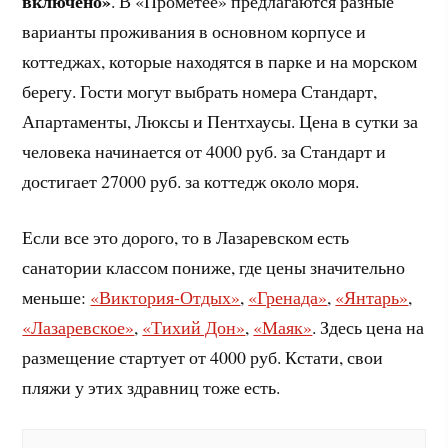
включено»
. В «Прометее» предлагаются разные
варианты проживания в основном корпусе и
коттеджах, которые находятся в парке и на морском
берегу. Гости могут выбрать номера Стандарт,
Апартаменты, Люксы и Пентхаусы. Цена в сутки за
человека начинается от 4000 руб. за Стандарт и
достигает 27000 руб. за коттедж около моря.
Если все это дорого, то в Лазаревском есть
санатории классом пониже, где цены значительно
меньше:
«Виктория-Отдых»
,
«Гренада»
,
«Янтарь»
,
«Лазаревское»
,
«Тихий Дон»
,
«Маяк»
. Здесь цена на
размещение стартует от 4000 руб. Кстати, свои
пляжи у этих здравниц тоже есть.