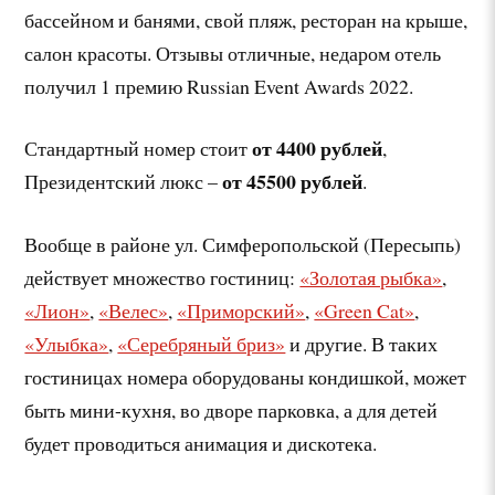
бассейном и банями, свой пляж, ресторан на крыше,
салон красоты. Отзывы отличные, недаром отель
получил 1 премию Russian Event Awards 2022.
от 4400 рублей
Стандартный номер стоит
,
от 45500 рублей
Президентский люкс –
.
Вообще в районе ул. Симферопольской (Пересыпь)
действует множество гостиниц:
«Золотая рыбка»
,
«Лион»
,
«Велес»
,
«Приморский»
,
«Green Cat»
,
«Улыбка»
,
«Серебряный бриз»
и другие. В таких
гостиницах номера оборудованы кондишкой, может
быть мини-кухня, во дворе парковка, а для детей
будет проводиться анимация и дискотека.