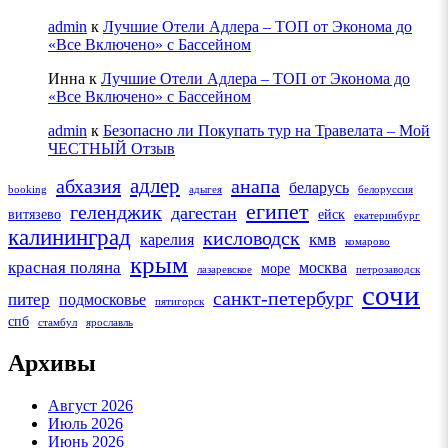
admin
к
Лучшие Отели Адлера – ТОП от Эконома до
«Все Включено» с Бассейном
Инна
к
Лучшие Отели Адлера – ТОП от Эконома до
«Все Включено» с Бассейном
admin
к
Безопасно ли Покупать тур на Травелата – Мой
ЧЕСТНЫЙ Отзыв
адлер
абхазия
анапа
беларусь
booking
адыгея
белоруссия
египет
геленджик
дагестан
витязево
ейск
екатеринбург
калининград
кисловодск
кмв
карелия
комарово
крым
красная поляна
москва
море
лазаревское
петрозаводск
сочи
санкт-петербург
питер
подмосковье
пятигорск
спб
стамбул
ярославль
Архивы
Август 2026
Июль 2026
Июнь 2026