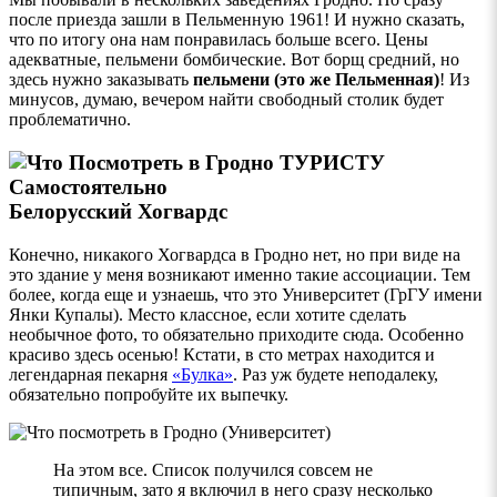
после приезда зашли в Пельменную 1961! И нужно сказать,
что по итогу она нам понравилась больше всего. Цены
адекватные, пельмени бомбические. Вот борщ средний, но
здесь нужно заказывать
пельмени (это же Пельменная)
! Из
минусов, думаю, вечером найти свободный столик будет
проблематично.
Белорусский Хогвардс
Конечно, никакого Хогвардса в Гродно нет, но при виде на
это здание у меня возникают именно такие ассоциации. Тем
более, когда еще и узнаешь, что это Университет (ГрГУ имени
Янки Купалы). Место классное, если хотите сделать
необычное фото, то обязательно приходите сюда. Особенно
красиво здесь осенью! Кстати, в сто метрах находится и
легендарная пекарня
«Булка»
. Раз уж будете неподалеку,
обязательно попробуйте их выпечку.
На этом все. Список получился совсем не
типичным, зато я включил в него сразу несколько