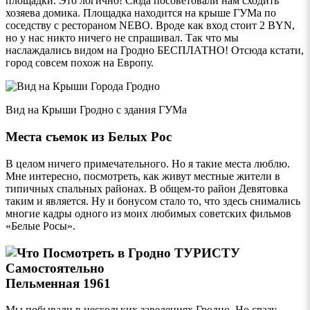
площадки. Это логично! Сюда посоветовали нам сходить
хозяева домика. Площадка находится на крыше ГУМа по
соседству с рестораном NEBO. Вроде как вход стоит 2 BYN,
но у нас никто ничего не спрашивал. Так что мы
наслаждались видом на Гродно БЕСПЛАТНО! Отсюда кстати,
город совсем похож на Европу.
Вид на Крыши Гродно с здания ГУМа
Места съемок из Белых Рос
В целом ничего примечательного. Но я такие места люблю.
Мне интересно, посмотреть, как живут местные жители в
типичных спальных районах. В общем-то район Девятовка
таким и является. Ну и бонусом стало то, что здесь снимались
многие кадры одного из моих любимых советских фильмов
«Белые Росы».
Пельменная 1961
Мы побывали в нескольких заведениях Гродно. Но сразу