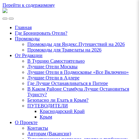
Перейти к содержимому
Ламповый
Блог
Переключить
Переключить
о
мобильное
поле
Путешествиях
Главная
меню
поиска
VeniVidi.ru
Где Бронировать Отели?
Промокоды
Промокоды для Яндекс.Путешествий на 2026
Промокоды для Травелаты на 2026
От Редакции
В Турцию Самостоятельно
Лучшие Отели Москвы
Лучшие Отели в Подмосковье «Все Включено»
Лучшие Отели в Адлере
Где Лучше Останавливаться в Питере
В Каком Районе Стамбула Лучше Остановиться
Туристу?
Безопасно ли Ехать в Крым?
ПУТЕВОДИТЕЛИ
Краснодарский Край
Крым
О Проекте
Контакты
Авторам (Вакансии)