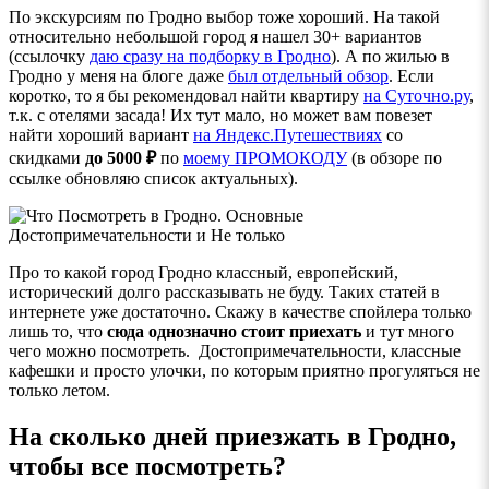
По экскурсиям по Гродно выбор тоже хороший. На такой
относительно небольшой город я нашел 30+ вариантов
(ссылочку
даю сразу на подборку в Гродно
). А по жилью в
Гродно у меня на блоге даже
был отдельный обзор
. Если
коротко, то я бы рекомендовал найти квартиру
на Суточно.ру
,
т.к. с отелями засада! Их тут мало, но может вам повезет
найти хороший вариант
на Яндекс.Путешествиях
со
скидками
до 5000 ₽
по
моему ПРОМОКОДУ
(в обзоре по
ссылке обновляю список актуальных).
Про то какой город Гродно классный, европейский,
исторический долго рассказывать не буду. Таких статей в
интернете уже достаточно. Скажу в качестве спойлера только
лишь то, что
сюда однозначно стоит приехать
и тут много
чего можно посмотреть. Достопримечательности, классные
кафешки и просто улочки, по которым приятно прогуляться не
только летом.
На сколько дней приезжать в Гродно,
чтобы все посмотреть?