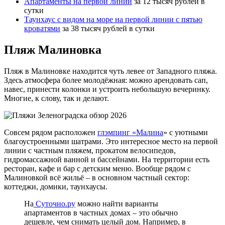
Апартаменты на первой линии
за 12 тысяч рублей в
сутки
Таунхаус с видом на море на первой линии с пятью
кроватями
за 38 тысяч рублей в сутки
Пляж Малиновка
Пляж в Малиновке находится чуть левее от Западного пляжа.
Здесь атмосфера более молодёжная: можно арендовать сап,
навес, принести колонки и устроить небольшую вечеринку.
Многие, к слову, так и делают.
Совсем рядом расположен
глэмпинг «Малина
» с уютными
благоустроенными шатрами. Это интересное место на первой
линии с частным пляжем, прокатом велосипедов,
гидромассажной ванной и бассейнами. На территории есть
ресторан, кафе и бар с детским меню. Вообще рядом с
Малиновкой всё жильё – в основном частный сектор:
коттеджи, домики, таунхаусы.
На
Суточно.ру
можно найти варианты
апартаментов в частных домах – это обычно
дешевле, чем снимать целый дом. Например, в