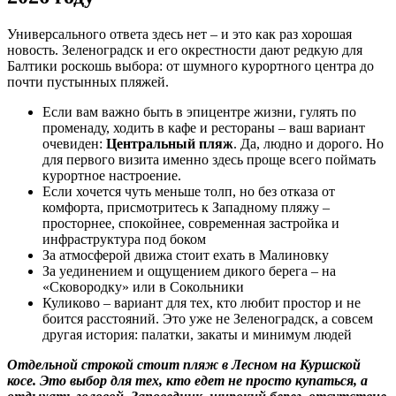
Универсального ответа здесь нет – и это как раз хорошая
новость. Зеленоградск и его окрестности дают редкую для
Балтики роскошь выбора: от шумного курортного центра до
почти пустынных пляжей.
Если вам важно быть в эпицентре жизни, гулять по
променаду, ходить в кафе и рестораны – ваш вариант
очевиден:
Центральный пляж
. Да, людно и дорого. Но
для первого визита именно здесь проще всего поймать
курортное настроение.
Если хочется чуть меньше толп, но без отказа от
комфорта, присмотритесь к Западному пляжу –
просторнее, спокойнее, современная застройка и
инфраструктура под боком
За атмосферой движa стоит ехать в Малиновку
За уединением и ощущением дикого берега – на
«Сковородку» или в Сокольники
Куликово – вариант для тех, кто любит простор и не
боится расстояний. Это уже не Зеленоградск, а совсем
другая история: палатки, закаты и минимум людей
Отдельной строкой стоит пляж в Лесном на Куршской
косе. Это выбор для тех, кто едет не просто купаться, а