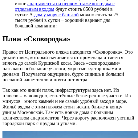
июне
апартаменты на первом этаже коттеджа с
отдельным входом
будут стоить 8500 рублей в
сутки: А
дом у моря с банькой
можно снять за 25
тысяч рублей в сутки – хороший вариант для
большой компании:
Пляж «Сковородка»
Правее от Центрального пляжа находится «Сковородка». Это
дикий пляж, который начинается от променада и тянется
вплоть до самой Куршской косы. Здесь «сковородками»
называют небольшие участки, укрытые кустарниками и
дюнами. Получается ощущение, будто сидишь в большой
песчаной чаше: тепло и почти нет ветра.
Так как это дикий пляж, инфраструктуры здесь нет. Из
плюсов – малолюдно, есть тёплые безветренные участки. Из
минусов –много камней и не самый удобный заход в море.
Жильё рядом с этим пляжем стоит искать ближе к концу
улицы Московской. Там есть новые дома с большим
количеством апартаментов. Через дорогу расположен уютный
городской парк с прудом и утками.