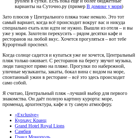
рублей в сутки. Есть пока ещё и более бюджетные
варианты на Суточно.ру (пример
В домике у моря
)
Зато плюсов у Центрального пляжа тоже немало. Это тот
самый вариант, когда всё происходит вокруг вас и никуда
специально ехать или идти не нужно. Вышли из отеля – и вы
уже у моря. Захотели перекусить – рядом десятки кафе и
ресторанов на любой вкус. Хочется прогуляться – вот тебе
Курортный проспект.
Когда солнце садится и купаться уже не хочется, Центральный
пляж только оживает. С ресторанов на берегу звучит музыка,
люди танцуют прямо на пляже. Прогулки по набережной,
уличные музыканты, закаты, бокал вина с видом на море,
спонтанный ужин в ресторане – всё это здесь происходит
само собой.
Я считаю, Центральный пляж –лучший выбор для первого
знакомства. Он даёт полную картину курорта: море,
променад, архитектура, кафе и ту самую атмосферу.
«Exclusive»
Курхаус Кранц
Grand Hotel Royal Lions
Самбия
Гранд Монополь