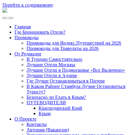
Перейти к содержимому
Ламповый
Блог
Переключить
Переключить
о
мобильное
поле
Путешествиях
Главная
меню
поиска
VeniVidi.ru
Где Бронировать Отели?
Промокоды
Промокоды для Яндекс.Путешествий на 2026
Промокоды для Травелаты на 2026
От Редакции
В Турцию Самостоятельно
Лучшие Отели Москвы
Лучшие Отели в Подмосковье «Все Включено»
Лучшие Отели в Адлере
Где Лучше Останавливаться в Питере
В Каком Районе Стамбула Лучше Остановиться
Туристу?
Безопасно ли Ехать в Крым?
ПУТЕВОДИТЕЛИ
Краснодарский Край
Крым
О Проекте
Контакты
Авторам (Вакансии)