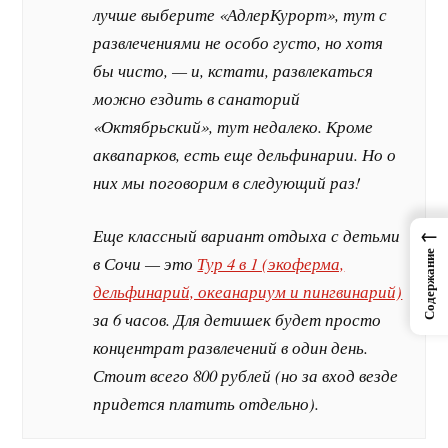
лучше выберите «АдлерКурорт», тут с
развлечениями не особо густо, но хотя
бы чисто, — и, кстати, развлекаться
можно ездить в санаторий
«Октябрьский», тут недалеко. Кроме
аквапарков, есть еще дельфинарии. Но о
них мы поговорим в следующий раз!
←
Еще классный вариант отдыха с детьми
Содержание
в Сочи — это
Тур 4 в 1 (экоферма,
дельфинарий, океанариум и пингвинарий)
за 6 часов. Для детишек будет просто
концентрат развлечений в один день.
Стоит всего 800 рублей (но за вход везде
придется платить отдельно).