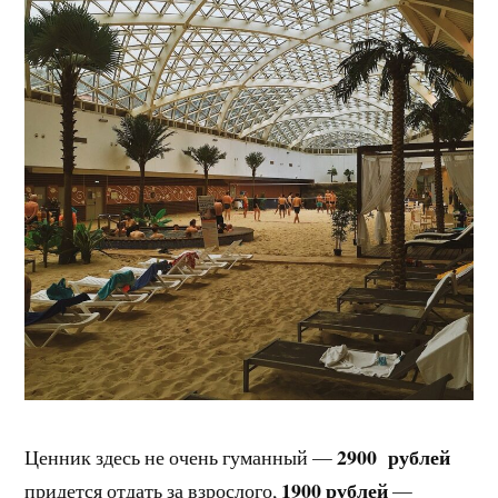
2900 рублей
Ценник здесь не очень гуманный —
1900
рублей
придется отдать за взрослого,
—