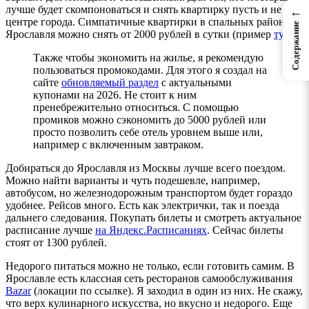
лучше будет скомпоноваться и снять квартирку пусть и не в
←
центре города. Симпатичные квартирки в спальных районах
Содержание
Ярославля можно снять от 2000 рублей в сутки (пример
тут
).
Также чтобы экономить на жилье, я рекомендую
пользоваться промокодами. Для этого я создал на
сайте
обновляемый раздел
с актуальными
купонами на 2026. Не стоит к ним
пренебрежительно относиться. С помощью
промиков можно сэкономить до 5000 рублей или
просто позволить себе отель уровнем выше или,
например с включенным завтраком.
Добираться до Ярославля из Москвы лучше всего поездом.
Можно найти варианты и чуть подешевле, например,
автобусом, но железнодорожным транспортом будет гораздо
удобнее. Рейсов много. Есть как электрички, так и поезда
дальнего следования. Покупать билеты и смотреть актуальное
расписание лучше
на Яндекс.Расписаниях
. Сейчас билеты
стоят от 1300 рублей.
Недорого питаться можно не только, если готовить самим. В
Ярославле есть классная сеть ресторанов самообслуживания
Bazar
(локации по ссылке). Я заходил в один из них. Не скажу,
что верх кулинарного искусства, но вкусно и недорого. Еще