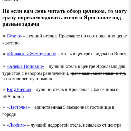
Но если вам лень читать обзор целиком, то могу
сразу порекомендовать отели в Ярославле под
разные задачи
⭐️
Cosmos
– лучший отель в Ярославле по соотношению цена/
качество
⭐️
«Волжская Жемчужина»
– отель в центре с видом на Волгу
⭐️
«Алёша Попович»
– лучший отель в центре Ярославля для
туристов с набором развлечений,
цыганами, медведями и т.д.
и по количеству отзывов
⭐️
Ring Premier
– лучший отель в Ярославля с бассейном и
SPA-зоной
⭐️
«Ласточка»
– единственная 5-звездочная гостиница в
городе
⭐️
«Любим»
– лучший недорогой отель, недалеко от центра