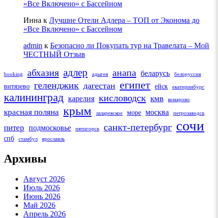
«Все Включено» с Бассейном
Инна
к
Лучшие Отели Адлера – ТОП от Эконома до
«Все Включено» с Бассейном
admin
к
Безопасно ли Покупать тур на Травелата – Мой
ЧЕСТНЫЙ Отзыв
адлер
абхазия
анапа
беларусь
booking
адыгея
белоруссия
египет
геленджик
дагестан
витязево
ейск
екатеринбург
калининград
кисловодск
кмв
карелия
комарово
крым
красная поляна
москва
море
лазаревское
петрозаводск
сочи
санкт-петербург
питер
подмосковье
пятигорск
спб
стамбул
ярославль
Архивы
Август 2026
Июль 2026
Июнь 2026
Май 2026
Апрель 2026