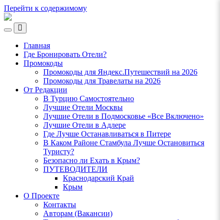
Перейти к содержимому
Ламповый
Блог
Переключить
о
Переключить
мобильное
Путешествиях
поле
Главная
меню
поиска
VeniVidi.ru
Где Бронировать Отели?
Промокоды
Промокоды для Яндекс.Путешествий на 2026
Промокоды для Травелаты на 2026
От Редакции
В Турцию Самостоятельно
Лучшие Отели Москвы
Лучшие Отели в Подмосковье «Все Включено»
Лучшие Отели в Адлере
Где Лучше Останавливаться в Питере
В Каком Районе Стамбула Лучше Остановиться
Туристу?
Безопасно ли Ехать в Крым?
ПУТЕВОДИТЕЛИ
Краснодарский Край
Крым
О Проекте
Контакты
Авторам (Вакансии)