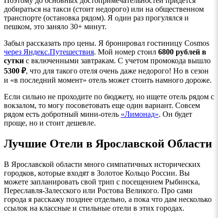
Поэтому до основных достопримечательностей придется
добираться на такси (стоит недорого) или на общественном
транспорте (остановка рядом). Я один раз прогулялся и
пешком, это заняло 30+ минут.
Забыл рассказать про цены. Я бронировал гостиницу Cosmos
через Яндекс.Путешествия
. Мой номер стоил
6800 рублей в
сутки
с включенными завтракам. С учетом промокода вышло
5300 ₽
, что для такого отеля очень даже недорого! Но в сезон
и «в последний момент» отель может стоить намного дороже.
Если сильно не проходите по бюджету, но ищете отель рядом с
вокзалом, то могу посоветовать еще один вариант. Совсем
рядом есть добротный мини-отель
«Лимонад»
. Он будет
проще, но и стоит дешевле.
Лучшие Отели в Ярославской Области
В Ярославской области много симпатичных исторических
городков, которые входят в Золотое Кольцо России. Вы
можете запланировать свой трип с посещением Рыбинска,
Переславля-Залесского или Ростова Великого. Про сами
города я расскажу позднее отдельно, а пока что дам несколько
ссылок на классные и стильные отели в этих городах.