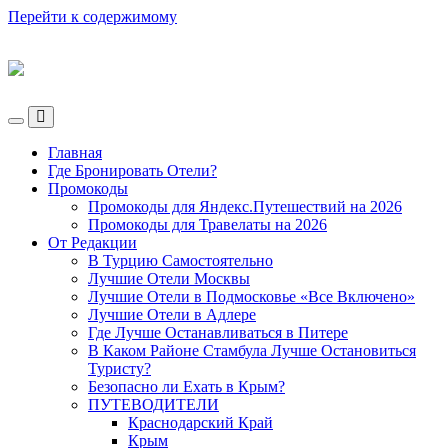
Перейти к содержимому
Ламповый
Блог
Переключить
о
Переключить
мобильное
поле
Главная
меню
поиска
Путешествиях
Где Бронировать Отели?
Промокоды
VeniVidi.ru
Промокоды для Яндекс.Путешествий на 2026
Промокоды для Травелаты на 2026
От Редакции
В Турцию Самостоятельно
Лучшие Отели Москвы
Лучшие Отели в Подмосковье «Все Включено»
Лучшие Отели в Адлере
Где Лучше Останавливаться в Питере
В Каком Районе Стамбула Лучше Остановиться
Туристу?
Безопасно ли Ехать в Крым?
ПУТЕВОДИТЕЛИ
Краснодарский Край
Крым