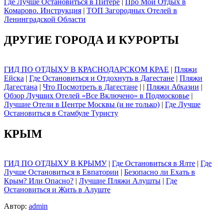
Где Лучше Остановиться в Питере
|
Про Мой Отдых в
Комарово. Инструкция
|
ТОП Загородных Отелей в
Ленинградской Области
ДРУГИЕ ГОРОДА И КУРОРТЫ
ГИД ПО ОТДЫХУ В КРАСНОДАРСКОМ КРАЕ
|
Пляжи
Ейска
|
Где Остановиться и Отдохнуть в Дагестане
|
Пляжи
Дагестана
|
Что Посмотреть в Дагестане
| |
Пляжи Абхазии
|
Обзор Лучших Отелей «Все Включено» в Подмосковье
|
Лучшие Отели в Центре Москвы (и не только)
|
Где Лучше
Остановиться в Стамбуле Туристу
КРЫМ
ГИД ПО ОТДЫХУ В КРЫМУ
|
Где Остановиться в Ялте
|
Где
Лучше Остановиться в Евпатории
|
Безопасно ли Ехать в
Крым? Или Опасно?
|
Лучшие Пляжи Алушты
|
Где
Остановиться и Жить в Алуште
Автор:
admin