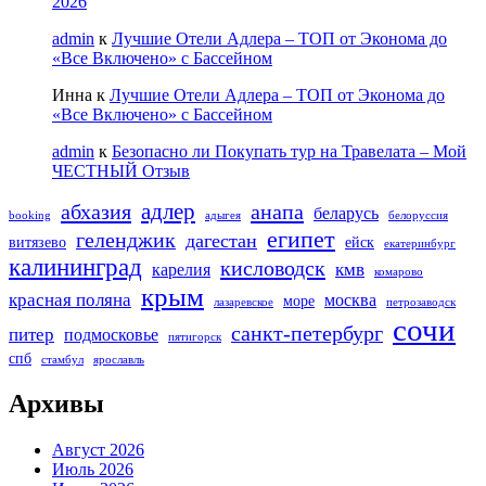
2026
admin
к
Лучшие Отели Адлера – ТОП от Эконома до
«Все Включено» с Бассейном
Инна
к
Лучшие Отели Адлера – ТОП от Эконома до
«Все Включено» с Бассейном
admin
к
Безопасно ли Покупать тур на Травелата – Мой
ЧЕСТНЫЙ Отзыв
адлер
абхазия
анапа
беларусь
booking
адыгея
белоруссия
египет
геленджик
дагестан
витязево
ейск
екатеринбург
калининград
кисловодск
кмв
карелия
комарово
крым
красная поляна
москва
море
лазаревское
петрозаводск
сочи
санкт-петербург
питер
подмосковье
пятигорск
спб
стамбул
ярославль
Архивы
Август 2026
Июль 2026