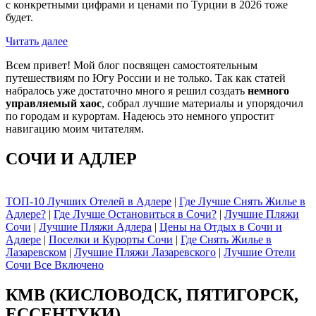
с конкретными цифрами и ценами по Турции в 2026 тоже
будет.
Читать далее
Всем привет! Мой блог посвящен самостоятельным
путешествиям по Югу России и не только. Так как статей
набралось уже достаточно много я решил создать
немного
управляемый хаос
, собрал лучшие материалы и упорядочил
по городам и курортам. Надеюсь это немного упростит
навигацию моим читателям.
СОЧИ И АДЛЕР
ТОП-10 Лучших Отелей в Адлере
|
Где Лучше Снять Жилье в
Адлере?
|
Где Лучше Остановиться в Сочи?
|
Лучшие Пляжи
Сочи
|
Лучшие Пляжи Адлера
|
Цены на Отдых в Сочи и
Адлере
|
Поселки и Курорты Сочи
|
Где Снять Жилье в
Лазаревском
|
Лучшие Пляжи Лазаревского
|
Лучшие Отели
Сочи Все Включено
КМВ (КИСЛОВОДСК, ПЯТИГОРСК,
ЕССЕНТУКИ)