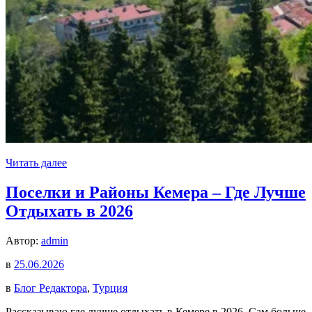
Читать далее
Поселки и Районы Кемера – Где Лучше
Отдыхать в 2026
Автор:
admin
в
25.06.2026
в
Блог Редактора
,
Турция
Рассказываю где лучше отдыхать в Кемере в 2026. Сам больше