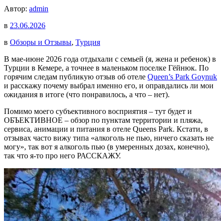
Автор:
admin
в
23.06.2026
в
Обзоры и Отзывы
,
Турция
В мае-июне 2026 года отдыхали с семьей (я, жена и ребенок) в
Турции в Кемере, а точнее в маленьком поселке Гёйнюк. По
горячим следам публикую отзыв об отеле
Queen’s Park Goynuk
и расскажу почему выбрал именно его, и оправдались ли мои
ожидания в итоге (что понравилось, а что – нет).
Помимо моего субъективного восприятия – тут будет и
ОБЪЕКТИВНОЕ – обзор по пунктам территории и пляжа,
сервиса, анимации и питания в отеле Queens Park. Кстати, в
отзывах часто вижу типа «алкоголь не пью, ничего сказать не
могу», так вот я алкоголь пью (в умеренных дозах, конечно),
так что я-то про него РАССКАЖУ.